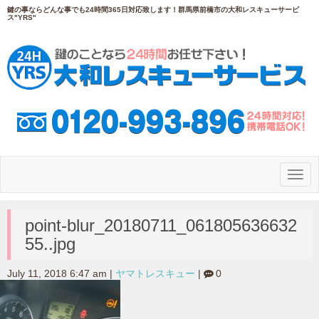
鍵の事ならどんな事でも24時間365日対応致します！群馬県前橋市の大和レスキューサービ
ス"YRS"
N
a
v
i
g
point-blur_20180711_061805636632
a
55..jpg
t
i
o
July 11, 2018 6:47 am
|
ヤマトレスキュー
|
0
n