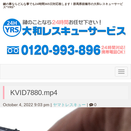
鍵の事ならどんな事でも24時間365日対応致します！群馬県前橋市の大和レスキューサービ
ス"YRS"
N
a
v
i
g
KVID7880.mp4
a
t
i
October 4, 2022 9:03 pm
|
ヤマトレスキュー
|
0
o
動
n
画
プ
レ
ー