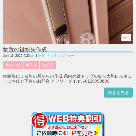
0
物置の鍵紛失作成
July 11, 2022 4:23 pm
|
物置
|
ヤマトレスキュー
小さい鍵
鍵作成
鍵紛失
鍵紛失による無い所からの作成 県内の鍵トラブルなら大和レスキュ
ーにお任せ下さいお問合せ フリーダイヤル0120993896
続きを見る