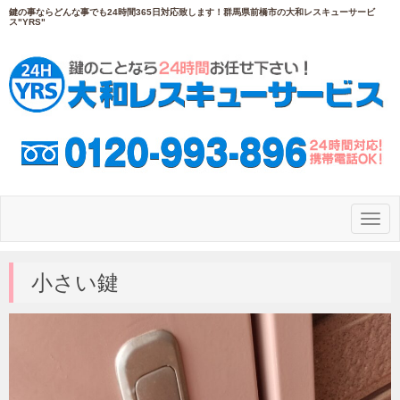
鍵の事ならどんな事でも24時間365日対応致します！群馬県前橋市の大和レスキューサービ
ス"YRS"
N
a
v
i
g
小さい鍵
a
t
i
o
n