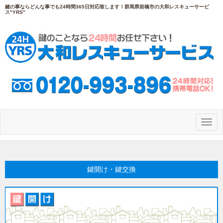
鍵の事ならどんな事でも24時間365日対応致します！群馬県前橋市の大和レスキューサービ
ス"YRS"
N
a
v
i
g
a
鍵開け・鍵交換
t
i
o
n