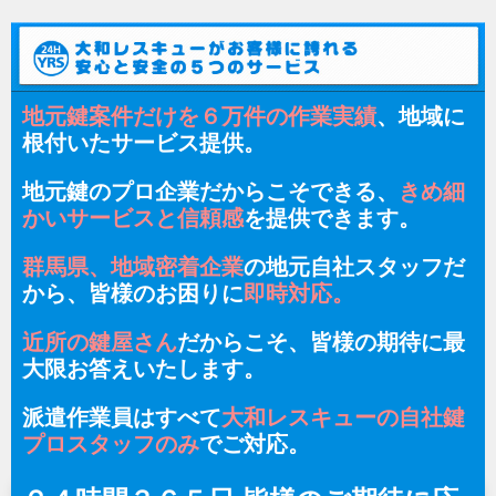
地元鍵案件だけを６万件の作業実績
、地域に
根付いたサービス提供。
地元鍵のプロ企業だからこそできる、
きめ細
かいサービスと信頼感
を提供できます。
群馬県、地域密着企業
の地元自社スタッフだ
から、皆様のお困りに
即時対応。
近所の鍵屋さん
だからこそ、皆様の期待に最
大限お答えいたします。
派遣作業員はすべて
大和レスキューの自社鍵
プロスタッフのみ
でご対応。