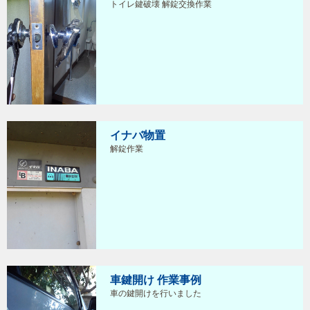
トイレ鍵破壊 解錠交換作業
イナバ物置
解錠作業
車鍵開け 作業事例
車の鍵開けを行いました