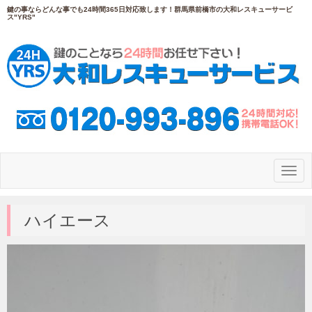
鍵の事ならどんな事でも24時間365日対応致します！群馬県前橋市の大和レスキューサービ
ス"YRS"
N
a
v
i
g
ハイエース
a
t
i
o
n