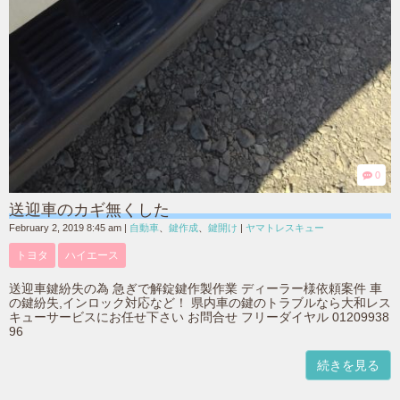
0
送迎車のカギ無くした
February 2, 2019 8:45 am
|
自動車
、
鍵作成
、
鍵開け
|
ヤマトレスキュー
トヨタ
ハイエース
送迎車鍵紛失の為 急ぎで解錠鍵作製作業 ディーラー様依頼案件 車
の鍵紛失,インロック対応など！ 県内車の鍵のトラブルなら大和レス
キューサービスにお任せ下さい お問合せ フリーダイヤル 01209938
96
続きを見る