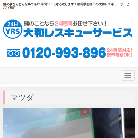
鍵の事ならどんな事でも24時間365日対応致します！群馬県前橋市の大和レスキューサービ
ス"YRS"
N
a
v
i
g
マツダ
a
t
i
o
n