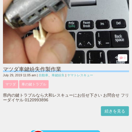
0
マツダ車鍵紛失作製作業
July 29, 2019 11:05 am
|
自動車
、
車鍵紛失
|
ヤマトレスキュー
マツダ
車の鍵トラブル
県内の鍵トラブルなら大和レスキューにお任せ下さい お問合せ フリ
ーダイヤル 0120993896
続きを見る