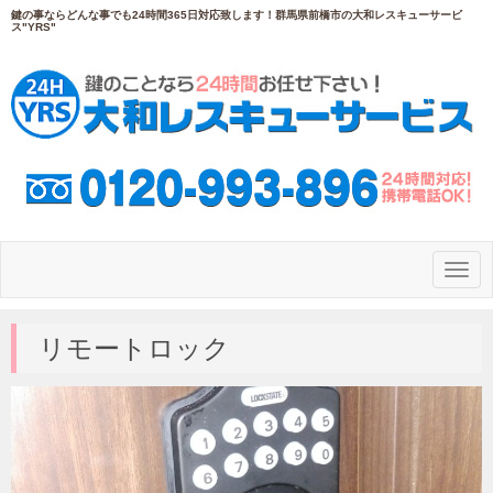
鍵の事ならどんな事でも24時間365日対応致します！群馬県前橋市の大和レスキューサービ
ス"YRS"
N
a
v
i
g
リモートロック
a
t
i
o
n