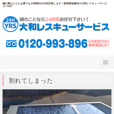
鍵の事ならどんな事でも24時間365日対応致します！群馬県前橋市の大和レスキューサービ
ス"YRS"
N
a
v
i
g
割れてしまった
a
t
i
o
n