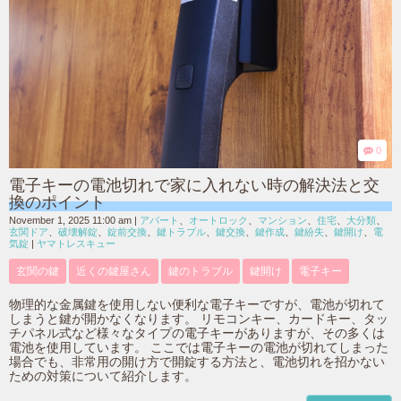
0
電子キーの電池切れで家に入れない時の解決法と交
換のポイント
November 1, 2025 11:00 am
|
アパート
、
オートロック
、
マンション
、
住宅
、
大分類
、
玄関ドア
、
破壊解錠
、
錠前交換
、
鍵トラブル
、
鍵交換
、
鍵作成
、
鍵紛失
、
鍵開け
、
電
気錠
|
ヤマトレスキュー
玄関の鍵
近くの鍵屋さん
鍵のトラブル
鍵開け
電子キー
物理的な金属鍵を使用しない便利な電子キーですが、電池が切れて
しまうと鍵が開かなくなります。 リモコンキー、カードキー、タッ
チパネル式など様々なタイプの電子キーがありますが、その多くは
電池を使用しています。 ここでは電子キーの電池が切れてしまった
場合でも、非常用の開け方で開錠する方法と、電池切れを招かない
ための対策について紹介します。