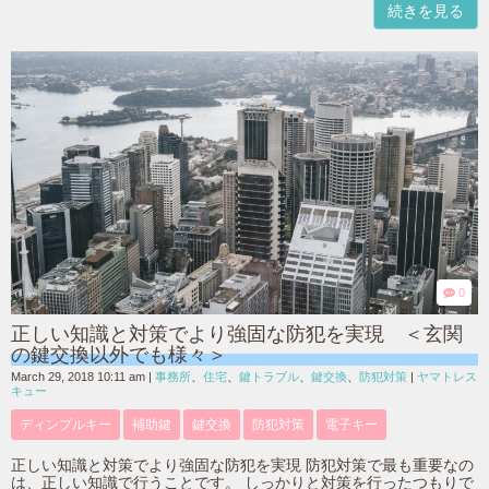
続きを見る
0
正しい知識と対策でより強固な防犯を実現 ＜玄関
の鍵交換以外でも様々＞
March 29, 2018 10:11 am
|
事務所
、
住宅
、
鍵トラブル
、
鍵交換
、
防犯対策
|
ヤマトレス
キュー
ディンプルキー
補助鍵
鍵交換
防犯対策
電子キー
正しい知識と対策でより強固な防犯を実現 防犯対策で最も重要なの
は、正しい知識で行うことです。 しっかりと対策を行ったつもりで