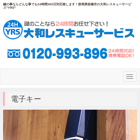
鍵の事ならどんな事でも24時間365日対応致します！群馬県前橋市の大和レスキューサービ
ス"YRS"
N
a
v
i
g
電子キー
a
t
i
o
n