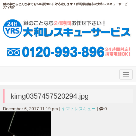
鍵の事ならどんな事でも24時間365日対応致します！群馬県前橋市の大和レスキューサービ
ス"YRS"
N
a
v
i
g
kimg0357457520294.jpg
a
t
i
December 6, 2017 11:19 pm
|
ヤマトレスキュー
|
0
o
n