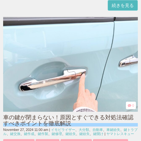
続きを見る
0
車の鍵が閉まらない！原因とすぐできる対処法確認
すべきポイントを徹底解説
November 27, 2024 11:00 am
|
イモビライザー
、
大分類
、
自動車
、
車鍵紛失
、
鍵トラブ
ル
、
鍵交換
、
鍵作成
、
鍵作製
、
鍵修理
、
鍵紛失
、
鍵紛失
、
鍵開け
|
ヤマトレスキュー