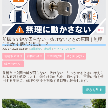
0
前橋市で鍵が回らない・抜けないときの原因｜無理
に動かす前の対処法 2
July 17, 2026 7:12 pm
|
故障解錠
、
鍵修理
|
ヤマトレスキュー
前橋市 鍵修理
前橋市 鍵屋
玄関 鍵故障
鍵が回らない
鍵が抜けない
前橋市で玄関の鍵が回らない、抜けない、引っかかるときに考えら
れる原因を解説します。鍵や錠前の劣化、扉のずれ、市販の油を使
用する注意点、修理や交換を判断する目安も紹介します。
続きを見る