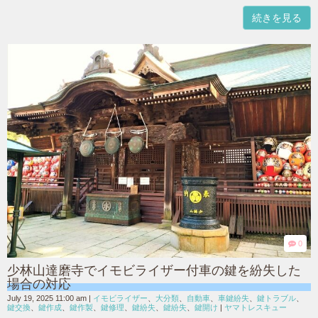
続きを見る
0
少林山達磨寺でイモビライザー付車の鍵を紛失した
場合の対応
July 19, 2025 11:00 am
|
イモビライザー
、
大分類
、
自動車
、
車鍵紛失
、
鍵トラブル
、
鍵交換
、
鍵作成
、
鍵作製
、
鍵修理
、
鍵紛失
、
鍵紛失
、
鍵開け
|
ヤマトレスキュー