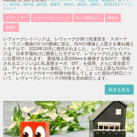
February 28, 2025 11:00 am
|
イモビライザー
、
大分類
、
自動車
、
車鍵紛失
、
鍵トラブ
ル
、
鍵交換
、
鍵作成
、
鍵作製
、
鍵修理
、
鍵紛失
、
鍵紛失
、
鍵開け
、
防犯対策
|
ヤマトレ
スキュー
スマートキー
レヴォーグレイバック
近くの鍵屋さん
鍵紛失
鍵開け
レヴォーグレイバックは、レヴォーグが持つ先進安全・スポーテ
ィ・ワゴン価値の3つの価値に加え、SUVの価値と上質さを兼ね備え
たモデルで、2023年10月に発売されました。 レヴォーグレイバッ
クは、日本市場向けに開発したモデルで、レヴォーグの上位モデル
に位置付けられます。 最低地上高200mmを確保するSUVで、搭載
されるエンジンは1.8L直噴ターボ「DIT」を採用、さらに安全面で
は、アイサイトをさらに進化しています。 ここでは上質なSUVレヴ
ォーグレイバックのキーの特徴や紛失してしまった場合の対応につ
いて、レヴォーグレイバックの特徴も含め紹介します。
続きを見る