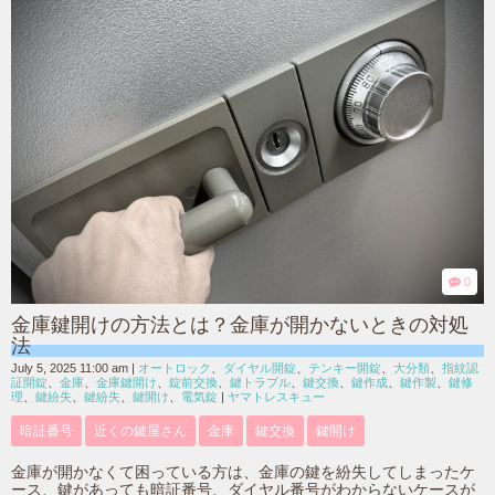
0
金庫鍵開けの方法とは？金庫が開かないときの対処
法
July 5, 2025 11:00 am
|
オートロック
、
ダイヤル開錠
、
テンキー開錠
、
大分類
、
指紋認
証開錠
、
金庫
、
金庫鍵開け
、
錠前交換
、
鍵トラブル
、
鍵交換
、
鍵作成
、
鍵作製
、
鍵修
理
、
鍵紛失
、
鍵紛失
、
鍵開け
、
電気錠
|
ヤマトレスキュー
暗証番号
近くの鍵屋さん
金庫
鍵交換
鍵開け
金庫が開かなくて困っている方は、金庫の鍵を紛失してしまったケ
ース、鍵があっても暗証番号、ダイヤル番号がわからないケースが