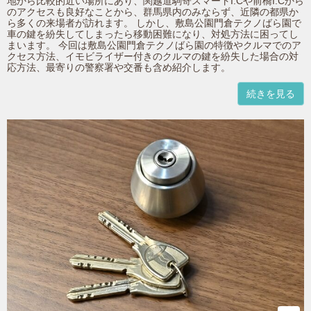
地から比較的近い場所にあり、関越道駒寄スマートI.Cや前橋I.Cから
のアクセスも良好なことから、群馬県内のみならず、近隣の都県か
ら多くの来場者が訪れます。 しかし、敷島公園門倉テクノばら園で
車の鍵を紛失してしまったら移動困難になり、対処方法に困ってし
まいます。 今回は敷島公園門倉テクノばら園の特徴やクルマでのア
クセス方法、イモビライザー付きのクルマの鍵を紛失した場合の対
応方法、最寄りの警察署や交番も含め紹介します。
続きを見る