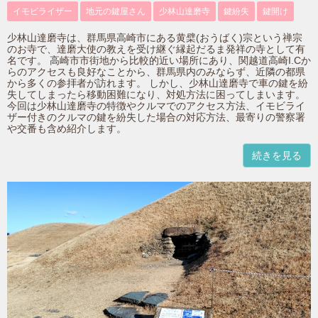
イモビライザー
地元の鍵屋さん
少林山達磨寺
鍵紛失
鍵開け
少林山達磨寺は、群馬県高崎市にある黄檗(おうばく)宗という禅宗
のお寺で、達磨大使の教えを受け継ぐ縁起だるま発祥の寺として有
名です。 高崎市市街地から比較的近い場所にあり、関越道高崎I.Cか
らのアクセスも良好なことから、群馬県内のみならず、近隣の都県
から多くの参拝者が訪れます。 しかし、少林山達磨寺で車の鍵を紛
失してしまったら移動困難になり、対処方法に困ってしまいます。
今回は少林山達磨寺の特徴やクルマでのアクセス方法、イモビライ
ザー付きのクルマの鍵を紛失した場合の対応方法、最寄りの警察署
や交番も含め紹介します。
続きを見る