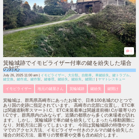
0
箕輪城跡でイモビライザー付車の鍵を紛失した場合
の対応
July 26, 2025 11:00 am
|
イモビライザー
、
大分類
、
自動車
、
車鍵紛失
、
鍵トラブル
、
鍵交換
、
鍵作成
、
鍵作製
、
鍵修理
、
鍵紛失
、
鍵紛失
、
鍵開け
|
ヤマトレスキュー
イモビライザー
地元の鍵屋さん
箕輪城跡
鍵紛失
鍵開け
箕輪城は、群馬県高崎市にあったお城で、日本100名城のひとつで
あり国の史跡に指定されています。 高崎市の北部に位置し、ETC車
は関越道駒寄スマートI.C、ETC未装着車は関越道前橋I.Cが最寄りの
I.Cです。群馬県内のみならず、近隣の都県から多くの来場者が訪れ
ます。 しかし、箕輪城跡で車の鍵を紛失してしまったら移動困難に
なり、対処方法に困ってしまいます。 今回は箕輪城跡の特徴やクル
マでのアクセス方法、イモビライザー付きのクルマの鍵を紛失した
場合の対応方法、最寄りの警察署や交番も含め紹介します。