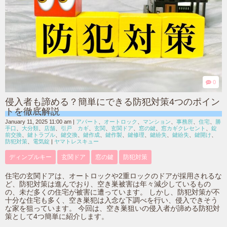
0
侵入者も諦める？簡単にできる防犯対策4つのポイン
トを徹底解説
January 11, 2025 11:00 am
|
アパート
、
オートロック
、
マンション
、
事務所
、
住宅
、
勝
手口
、
大分類
、
店舗
、
引戸 カギ
、
玄関
、
玄関ドア
、
窓の鍵
、
窓カギクレセント
、
錠
前交換
、
鍵トラブル
、
鍵交換
、
鍵作成
、
鍵作製
、
鍵修理
、
鍵紛失
、
鍵紛失
、
鍵開け
、
防犯対策
、
電気錠
|
ヤマトレスキュー
ディンプルキー
玄関ドア
窓の鍵
防犯対策
住宅の玄関ドアは、オートロックや2重ロックのドアが採用されるな
ど、防犯対策は進んでおり、空き巣被害は年々減少しているもの
の、未だ多くの住宅が被害に遭っています。 しかし、防犯対策が不
十分な住宅も多く、空き巣犯は入念な下調べを行い、侵入できそう
な家を狙っています。 今回は、空き巣狙いの侵入者が諦める防犯対
策として4つ簡単に紹介します。