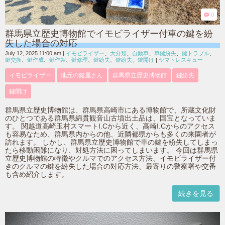
0
群馬県立歴史博物館でイモビライザー付車の鍵を紛
失した場合の対応
July 12, 2025 11:00 am
|
イモビライザー
、
大分類
、
自動車
、
車鍵紛失
、
鍵トラブル
、
鍵交換
、
鍵作成
、
鍵作製
、
鍵修理
、
鍵紛失
、
鍵紛失
、
鍵開け
|
ヤマトレスキュー
イモビライザー
地元の鍵屋さん
群馬県立歴史博物館
鍵紛失
鍵開け
群馬県立歴史博物館は、群馬県高崎市にある博物館で、所蔵文化財
のひとつである群馬県綿貫観音山古墳出土品は、国宝となっていま
す。 関越道高崎玉村スマートI.Cから近く、高崎I.Cからのアクセス
も容易なため、群馬県内からの他、近隣都県からも多くの来園者が
訪れます。 しかし、群馬県立歴史博物館で車の鍵を紛失してしまっ
たら移動困難になり、対処方法に困ってしまいます。 今回は群馬県
立歴史博物館の特徴やクルマでのアクセス方法、イモビライザー付
きのクルマの鍵を紛失した場合の対応方法、最寄りの警察署や交番
も含め紹介します。
続きを見る