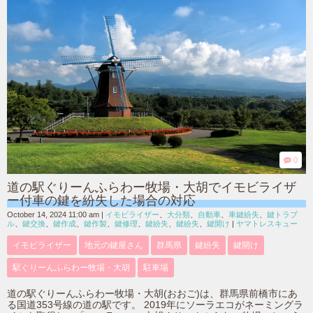
0
道の駅ぐりーんふらわー牧場・大胡でイモビライザ
ー付車の鍵を紛失した場合の対応
October 14, 2024 11:00 am
|
イモビライザー
、
大分類
、
自動車
、
車鍵紛失
、
鍵トラブ
ル
、
鍵交換
、
鍵作成
、
鍵作製
、
鍵修理
、
鍵紛失
、
鍵紛失
、
鍵開け
|
ヤマトレスキュー
イモビライザー
地元の鍵屋さん
群馬県
鍵紛失
鍵開け
駅ぐりーんふらわー牧場・大胡
駐車場
道の駅ぐりーんふらわー牧場・大胡(おおご)は、群馬県前橋市にあ
る国道353号線の道の駅です。 2019年にソーラエコがネーミングラ