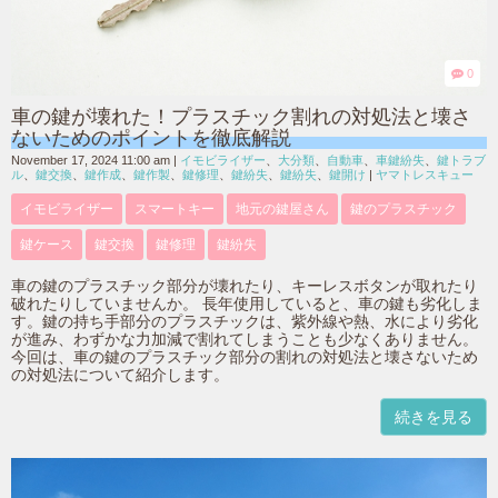
0
車の鍵が壊れた！プラスチック割れの対処法と壊さ
ないためのポイントを徹底解説
November 17, 2024 11:00 am
|
イモビライザー
、
大分類
、
自動車
、
車鍵紛失
、
鍵トラブ
ル
、
鍵交換
、
鍵作成
、
鍵作製
、
鍵修理
、
鍵紛失
、
鍵紛失
、
鍵開け
|
ヤマトレスキュー
イモビライザー
スマートキー
地元の鍵屋さん
鍵のプラスチック
鍵ケース
鍵交換
鍵修理
鍵紛失
車の鍵のプラスチック部分が壊れたり、キーレスボタンが取れたり
破れたりしていませんか。 長年使用していると、車の鍵も劣化しま
す。鍵の持ち手部分のプラスチックは、紫外線や熱、水により劣化
が進み、わずかな力加減で割れてしまうことも少なくありません。
今回は、車の鍵のプラスチック部分の割れの対処法と壊さないため
の対処法について紹介します。
続きを見る