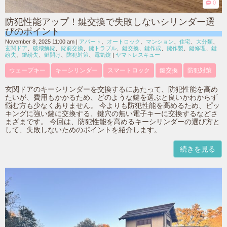
0
防犯性能アップ！鍵交換で失敗しないシリンダー選
びのポイント
November 8, 2025 11:00 am
|
アパート
、
オートロック
、
マンション
、
住宅
、
大分類
、
玄関ドア
、
破壊解錠
、
錠前交換
、
鍵トラブル
、
鍵交換
、
鍵作成
、
鍵作製
、
鍵修理
、
鍵
紛失
、
鍵紛失
、
鍵開け
、
防犯対策
、
電気錠
|
ヤマトレスキュー
ウェーブキー
キーシリンダー
スマートロック
鍵交換
防犯対策
玄関ドアのキーシリンダーを交換するにあたって、防犯性能を高め
たいが、費用もかかるため、どのような鍵を選ぶと良いかわからず
悩む方も少なくありません。 今よりも防犯性能を高めるため、ピッ
キングに強い鍵に交換する、鍵穴の無い電子キーに交換するなどさ
まざまです。 今回は、防犯性能を高めるキーシリンダーの選び方と
して、失敗しないためのポイントを紹介します。
続きを見る