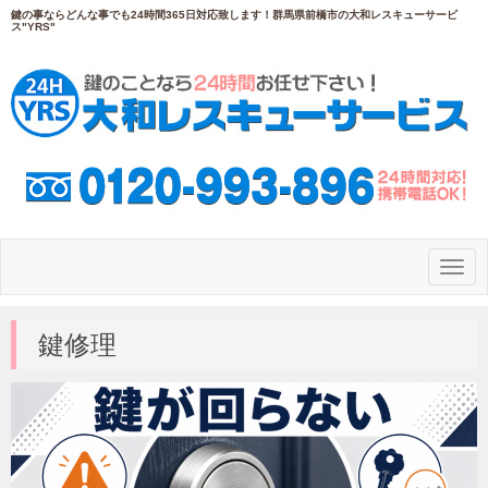
鍵の事ならどんな事でも24時間365日対応致します！群馬県前橋市の大和レスキューサービ
ス"YRS"
N
a
v
i
g
鍵修理
a
t
i
o
n