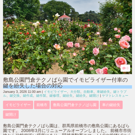
0
敷島公園門倉テクノばら園でイモビライザー付車の
鍵を紛失した場合の対応
January 3, 2026 11:00 am
|
イモビライザー
、
大分類
、
自動車
、
車鍵紛失
、
鍵トラブ
ル
、
鍵交換
、
鍵作成
、
鍵作製
、
鍵修理
、
鍵紛失
、
鍵紛失
、
鍵開け
|
ヤマトレスキュー
イモビライザー
前橋市
敷島公園門倉テクノばら園
車の鍵紛失
鍵開け
敷島公園門倉テクノばら園は、群馬県前橋市の敷島公園にあるばら
園です。 2008年3月にリニューアルオープンしました。 前橋市市街