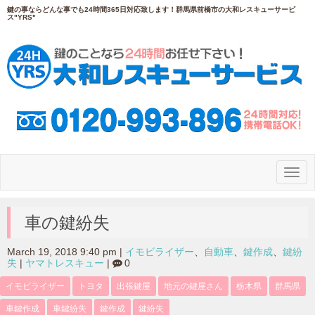
鍵の事ならどんな事でも24時間365日対応致します！群馬県前橋市の大和レスキューサービ
ス"YRS"
N
a
v
i
g
車の鍵紛失
a
t
i
March 19, 2018 9:40 pm
|
イモビライザー
、
自動車
、
鍵作成
、
鍵紛
o
失
|
ヤマトレスキュー
|
0
n
イモビライザー
トヨタ
出張鍵屋
地元の鍵屋さん
栃木県
群馬県
車鍵作成
車鍵紛失
鍵作成
鍵紛失