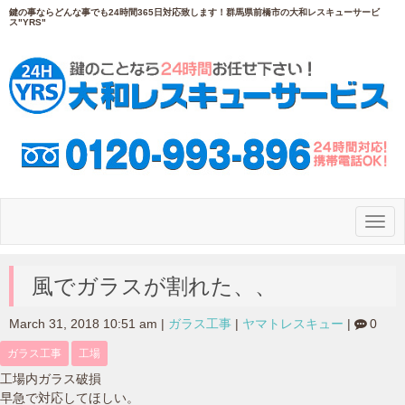
鍵の事ならどんな事でも24時間365日対応致します！群馬県前橋市の大和レスキューサービ
ス"YRS"
N
a
v
i
g
風でガラスが割れた、、
a
t
i
March 31, 2018 10:51 am
|
ガラス工事
|
ヤマトレスキュー
|
0
o
n
ガラス工事
工場
工場内ガラス破損
早急で対応してほしい。