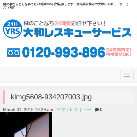
鍵の事ならどんな事でも24時間365日対応致します！群馬県前橋市の大和レスキューサービ
ス"YRS"
N
a
v
i
g
kimg5608-934207003.jpg
a
t
i
March 31, 2018 10:29 am
|
ヤマトレスキュー
|
0
o
n