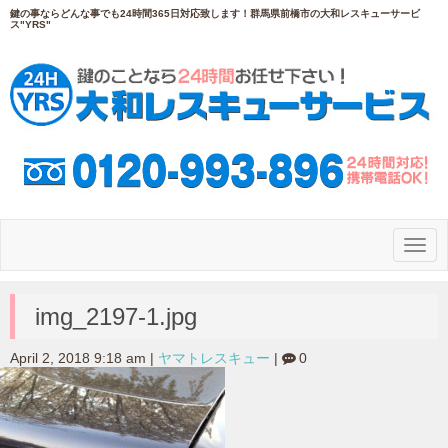
鍵の事ならどんな事でも24時間365日対応致します！群馬県前橋市の大和レスキューサービ
ス"YRS"
N
a
v
i
g
img_2197-1.jpg
a
t
i
April 2, 2018 9:18 am
|
ヤマトレスキュー
|
0
o
n