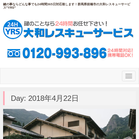
鍵の事ならどんな事でも24時間365日対応致します！群馬県前橋市の大和レスキューサービ
ス"YRS"
N
a
v
i
g
Day:
2018年4月22日
a
t
i
o
n