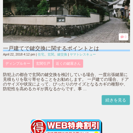
0
一戸建てで鍵交換に関するポイントとは
April 22, 2018 4:12 pm
|
住宅
、
玄関
、
鍵交換
|
ヤマトレスキュー
ディンプルキー
玄関引戸
近くの鍵屋さん
防犯上の都合で玄関の鍵交換を検討している場合、一度出張鍵屋に
見積もりを取り寄せることをお勧めします。 一戸建ての場合、ドア
のサイズや状況によって、ぴったりのサイズとなるカギの種類や、
防犯性を高めるカギが異なるからです。事 ...
続きを見る