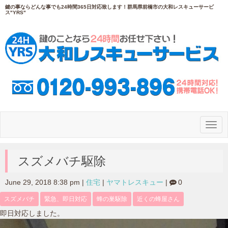
鍵の事ならどんな事でも24時間365日対応致します！群馬県前橋市の大和レスキューサービ
ス"YRS"
N
a
v
i
g
スズメバチ駆除
a
t
i
June 29, 2018 8:38 pm
|
住宅
|
ヤマトレスキュー
|
0
o
n
スズメバチ
緊急、即日対応
蜂の巣駆除
近くの蜂屋さん
即日対応しました。