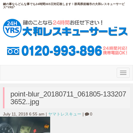
鍵の事ならどんな事でも24時間365日対応致します！群馬県前橋市の大和レスキューサービ
ス"YRS"
N
a
v
i
g
point-blur_20180711_061805-133207
a
3652..jpg
t
i
o
July 11, 2018 6:55 am
|
ヤマトレスキュー
|
0
n