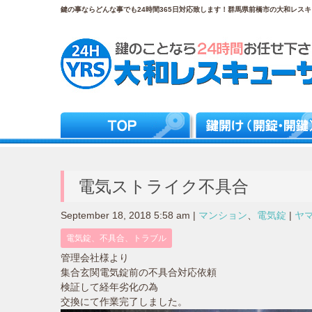
鍵の事ならどんな事でも24時間365日対応致します！群馬県前橋市の大和レスキュ
電気ストライク不具合
September 18, 2018 5:58 am
|
マンション
、
電気錠
|
ヤ
電気錠、不具合、トラブル
管理会社様より
集合玄関電気錠前の不具合対応依頼
検証して経年劣化の為
交換にて作業完了しました。