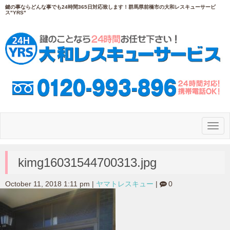
鍵の事ならどんな事でも24時間365日対応致します！群馬県前橋市の大和レスキューサービ
ス"YRS"
N
a
v
i
g
kimg16031544700313.jpg
a
t
i
October 11, 2018 1:11 pm
|
ヤマトレスキュー
|
0
o
n