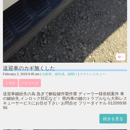
0
送迎車のカギ無くした
February 2, 2019 8:45 am
|
自動車
、
鍵作成
、
鍵開け
|
ヤマトレスキュー
トヨタ
ハイエース
送迎車鍵紛失の為 急ぎで解錠鍵作製作業 ディーラー様依頼案件 車
の鍵紛失,インロック対応など！ 県内車の鍵のトラブルなら大和レス
キューサービスにお任せ下さい お問合せ フリーダイヤル 01209938
96
続きを見る