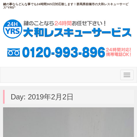
鍵の事ならどんな事でも24時間365日対応致します！群馬県前橋市の大和レスキューサービ
ス"YRS"
N
a
v
i
g
Day:
2019年2月2日
a
t
i
o
n