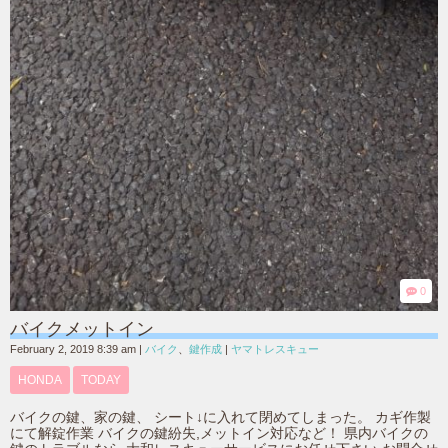
0
バイクメットイン
February 2, 2019 8:39 am
|
バイク
、
鍵作成
|
ヤマトレスキュー
HONDA
TODAY
バイクの鍵、家の鍵、 シート↓に入れて閉めてしまった。 カギ作製
にて解錠作業 バイクの鍵紛失,メットイン対応など！ 県内バイクの