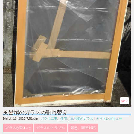
0
風呂場のガラスの割れ替え
March 11, 2020 7:51 pm
|
ガラス工事
、
住宅
、
風呂場のガラス
|
ヤマトレスキュー
ガラスが割れた
ガラスのトラブル
緊急、即日対応