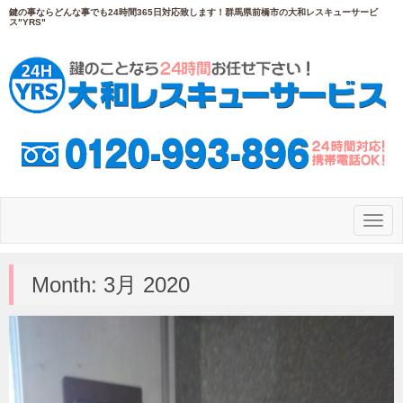
鍵の事ならどんな事でも24時間365日対応致します！群馬県前橋市の大和レスキューサービ
ス"YRS"
N
a
v
i
g
Month:
3月 2020
a
t
i
o
n