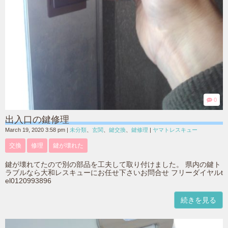
0
出入口の鍵修理
March 19, 2020 3:58 pm
|
未分類
、
玄関
、
鍵交換
、
鍵修理
|
ヤマトレスキュー
交換
修理
鍵が壊れた
鍵が壊れてたので別の部品を工夫して取り付けました。 県内の鍵ト
ラブルなら大和レスキューにお任せ下さいお問合せ フリーダイヤルt
el0120993896
続きを見る