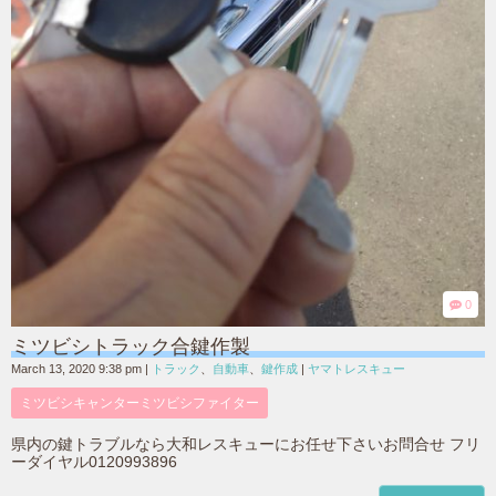
0
ミツビシトラック合鍵作製
March 13, 2020 9:38 pm
|
トラック
、
自動車
、
鍵作成
|
ヤマトレスキュー
ミツビシキャンターミツビシファイター
県内の鍵トラブルなら大和レスキューにお任せ下さいお問合せ フリ
ーダイヤル0120993896