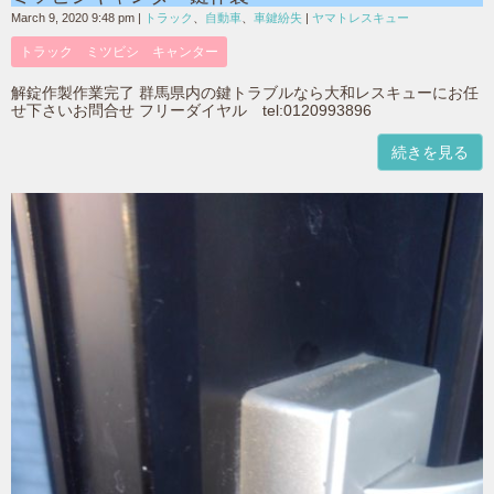
March 9, 2020 9:48 pm
|
トラック
、
自動車
、
車鍵紛失
|
ヤマトレスキュー
トラック ミツビシ キャンター
解錠作製作業完了 群馬県内の鍵トラブルなら大和レスキューにお任
せ下さいお問合せ フリーダイヤル tel:0120993896
続きを見る