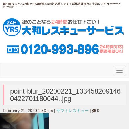
鍵の事ならどんな事でも24時間365日対応致します！群馬県前橋市の大和レスキューサービ
ス"YRS"
N
a
v
i
g
point-blur_20200221_133458209146
a
0422701180044..jpg
t
i
o
February 21, 2020 1:33 pm
|
ヤマトレスキュー
|
0
n