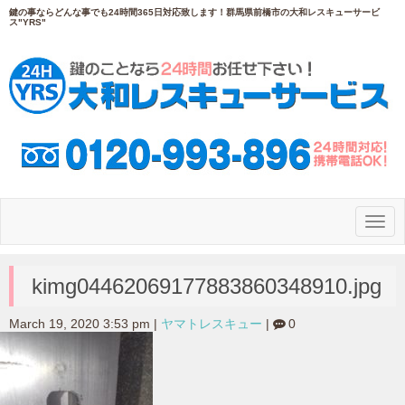
鍵の事ならどんな事でも24時間365日対応致します！群馬県前橋市の大和レスキューサービ
ス"YRS"
N
a
v
i
g
kimg04462069177883860348910.jpg
a
t
i
March 19, 2020 3:53 pm
|
ヤマトレスキュー
|
0
o
n