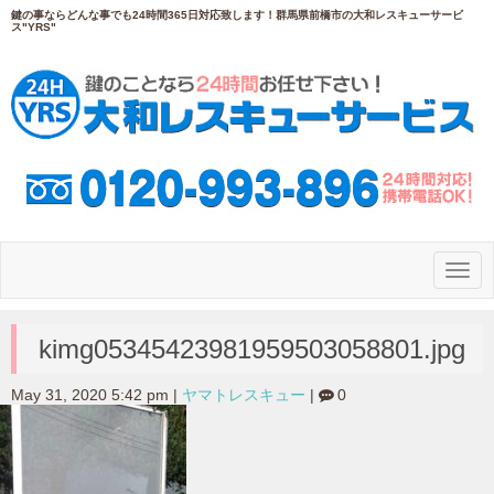
鍵の事ならどんな事でも24時間365日対応致します！群馬県前橋市の大和レスキューサービ
ス"YRS"
N
a
v
i
g
kimg05345423981959503058801.jpg
a
t
i
May 31, 2020 5:42 pm
|
ヤマトレスキュー
|
0
o
n