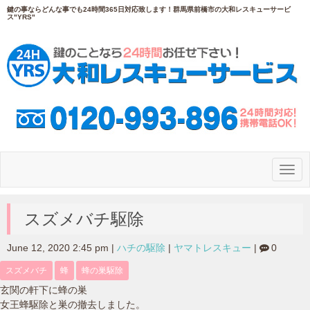
鍵の事ならどんな事でも24時間365日対応致します！群馬県前橋市の大和レスキューサービ
ス"YRS"
N
a
v
i
g
スズメバチ駆除
a
t
i
June 12, 2020 2:45 pm
|
ハチの駆除
|
ヤマトレスキュー
|
0
o
n
スズメバチ
蜂
蜂の巣駆除
玄関の軒下に蜂の巣
女王蜂駆除と巣の撤去しました。