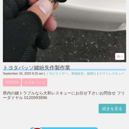
0
トヨタパッソ鍵紛失作製作業
September 26, 2020 8:20 am
|
イモビライザー
、
車鍵紛失
、
鍵開け
|
ヤマトレスキュー
TOYOTA
トヨタパッソ
県内の鍵トラブルなら大和レスキューにお任せ下さいお問合せ フリ
ーダイヤル 0120993896
続きを見る