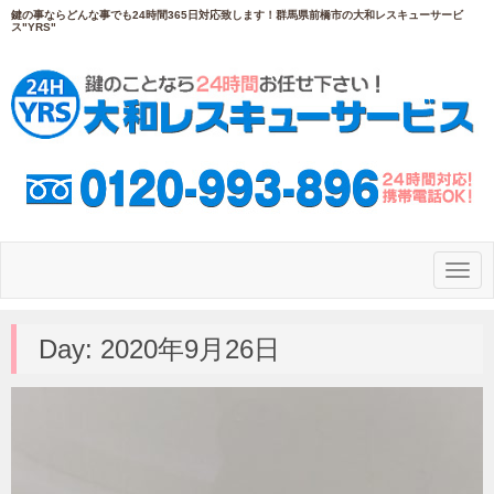
鍵の事ならどんな事でも24時間365日対応致します！群馬県前橋市の大和レスキューサービ
ス"YRS"
N
a
v
i
g
Day:
2020年9月26日
a
t
i
o
n