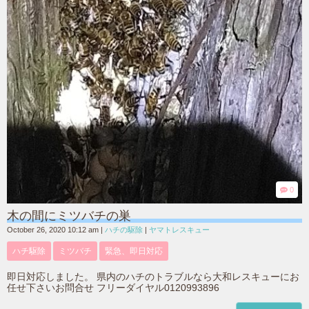
0
木の間にミツバチの巣
October 26, 2020 10:12 am
|
ハチの駆除
|
ヤマトレスキュー
ハチ駆除
ミツバチ
緊急、即日対応
即日対応しました。 県内のハチのトラブルなら大和レスキューにお
任せ下さいお問合せ フリーダイヤル0120993896