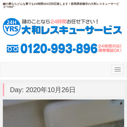
鍵の事ならどんな事でも24時間365日対応致します！群馬県前橋市の大和レスキューサービ
ス"YRS"
N
a
v
i
g
Day:
2020年10月26日
a
t
i
o
n