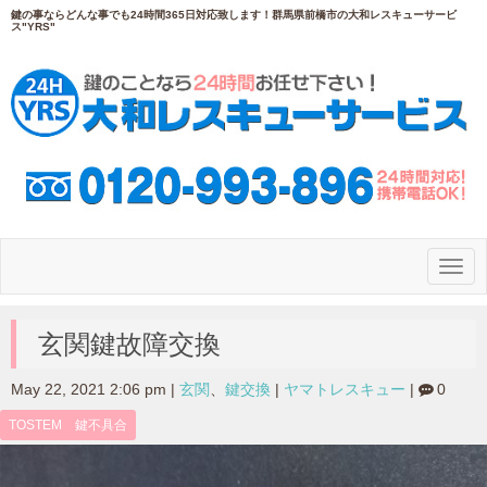
鍵の事ならどんな事でも24時間365日対応致します！群馬県前橋市の大和レスキューサービ
ス"YRS"
N
a
v
i
g
玄関鍵故障交換
a
t
i
May 22, 2021 2:06 pm
|
玄関
、
鍵交換
|
ヤマトレスキュー
|
0
o
n
TOSTEM 鍵不具合