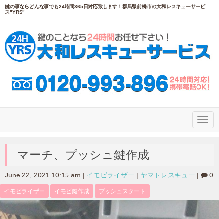
鍵の事ならどんな事でも24時間365日対応致します！群馬県前橋市の大和レスキューサービ
ス"YRS"
N
a
v
i
g
マーチ、プッシュ鍵作成
a
t
i
June 22, 2021 10:15 am
|
イモビライザー
|
ヤマトレスキュー
|
0
o
n
イモビライザー
イモビ鍵作成
プッシュスタート