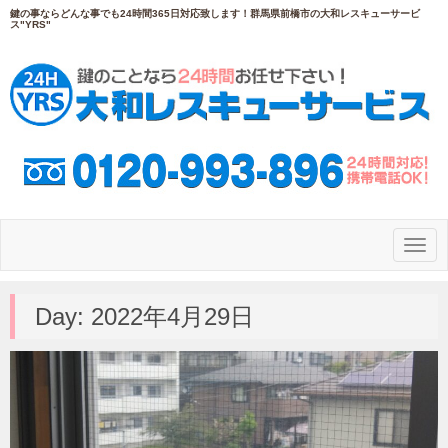
鍵の事ならどんな事でも24時間365日対応致します！群馬県前橋市の大和レスキューサービ
ス"YRS"
N
a
v
i
g
Day:
2022年4月29日
a
t
i
o
n