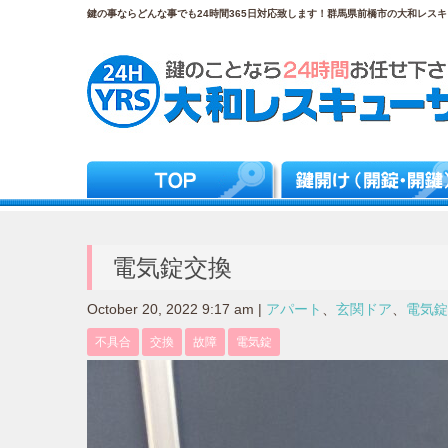
鍵の事ならどんな事でも24時間365日対応致します！群馬県前橋市の大和レスキュ
電気錠交換
October 20, 2022 9:17 am
|
アパート
、
玄関ドア
、
電気錠
不具合
交換
故障
電気錠