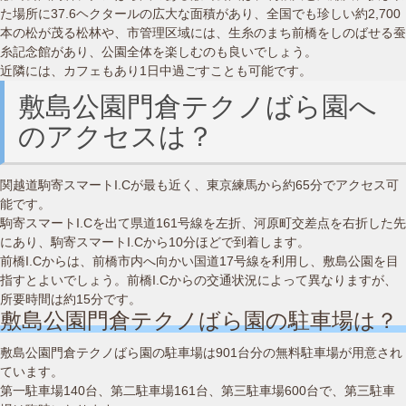
た場所に37.6ヘクタールの広大な面積があり、全国でも珍しい約2,700
本の松が茂る松林や、市管理区域には、生糸のまち前橋をしのばせる蚕
糸記念館があり、公園全体を楽しむのも良いでしょう。
近隣には、カフェもあり1日中過ごすことも可能です。
敷島公園門倉テクノばら園へ
のアクセスは？
関越道駒寄スマートI.Cが最も近く、東京練馬から約65分でアクセス可
能です。
駒寄スマートI.Cを出て県道161号線を左折、河原町交差点を右折した先
にあり、駒寄スマートI.Cから10分ほどで到着します。
前橋I.Cからは、前橋市内へ向かい国道17号線を利用し、敷島公園を目
指すとよいでしょう。前橋I.Cからの交通状況によって異なりますが、
所要時間は約15分です。
敷島公園門倉テクノばら園の駐車場は？
敷島公園門倉テクノばら園の駐車場は901台分の無料駐車場が用意され
ています。
第一駐車場140台、第二駐車場161台、第三駐車場600台で、第三駐車