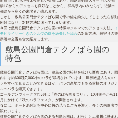
前橋市市街地から比較的近い場所にあり、関越道駒寄スマートI.Cや前
橋I.Cからのアクセスも良好なことから、群馬県内のみならず、近隣の
都県から多くの来場者が訪れます。
しかし、敷島公園門倉テクノばら園で車の鍵を紛失してしまったら移動
困難になり、対処方法に困ってしまいます。
今回は敷島公園門倉テクノばら園の特徴やクルマでのアクセス方法、
イ
モビライザー付きのクルマの鍵を紛失した場合
の対応方法、最寄りの警
察署や交番も含め紹介します。
敷島公園門倉テクノばら園の
特色
敷島公園門倉テクノばら園は、敷島公園の松林を抜けた西奥にあり、園
内には約600種7,000株のバラが栽培されています。世界殿堂入りのバ
ラをすべて見ることができるほか、バラの産地でもある前橋のオリジナ
ルのバラも鑑賞できます。
ゴールデンウィーク含む5月は「春のばら園まつり」、10月後半から11
月にかけて「秋のバラフェスタ」が開催されます。
春には、ボート池付近を中心に桜の花も見ごろを迎え、多くの来園者で
賑わいます。
敷島公園門倉テクノばら園のある敷島公園は、利根川と広瀬川に挟まれ