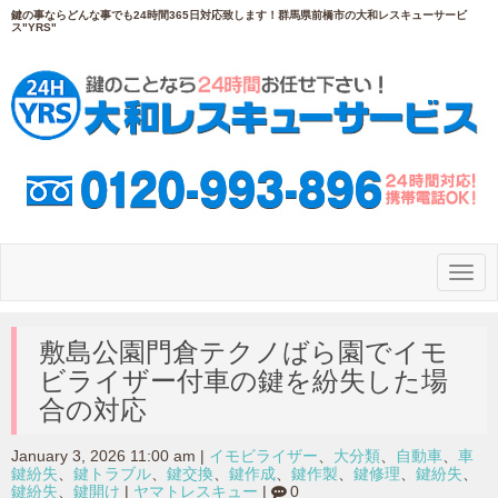
鍵の事ならどんな事でも24時間365日対応致します！群馬県前橋市の大和レスキューサービ
ス"YRS"
N
a
v
i
g
敷島公園門倉テクノばら園でイモ
a
ビライザー付車の鍵を紛失した場
t
i
合の対応
o
n
January 3, 2026 11:00 am
|
イモビライザー
、
大分類
、
自動車
、
車
鍵紛失
、
鍵トラブル
、
鍵交換
、
鍵作成
、
鍵作製
、
鍵修理
、
鍵紛失
、
鍵紛失
、
鍵開け
|
ヤマトレスキュー
|
0