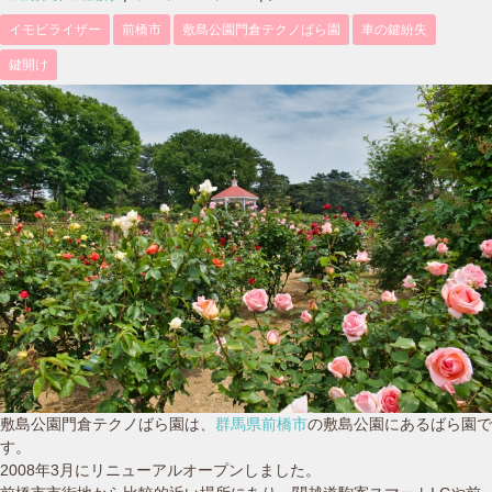
イモビライザー
前橋市
敷島公園門倉テクノばら園
車の鍵紛失
鍵開け
敷島公園門倉テクノばら園は、
群馬県前橋市
の敷島公園にあるばら園で
す。
2008年3月にリニューアルオープンしました。