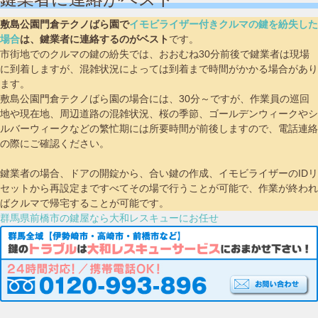
敷島公園門倉テクノばら園で
イモビライザー付きクルマの鍵を紛失した
場合
は、鍵業者に連絡するのがベスト
です。
市街地でのクルマの鍵の紛失では、おおむね30分前後で鍵業者は現場
に到着しますが、混雑状況によっては到着まで時間がかかる場合があり
ます。
敷島公園門倉テクノばら園の場合には、30分～ですが、作業員の巡回
地や現在地、周辺道路の混雑状況、桜の季節、ゴールデンウィークやシ
ルバーウィークなどの繁忙期には所要時間が前後しますので、電話連絡
の際にご確認ください。
鍵業者の場合、ドアの開錠から、合い鍵の作成、イモビライザーのIDリ
セットから再設定まですべてその場で行うことが可能で、作業が終われ
ばクルマで帰宅することが可能です。
群馬県前橋市の鍵屋なら大和レスキューにお任せ