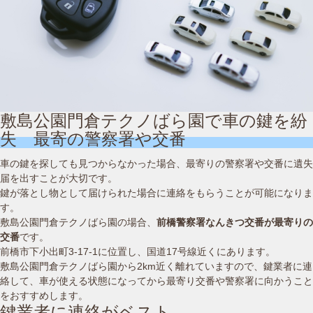
敷島公園門倉テクノばら園で車の鍵を紛
失 最寄の警察署や交番
車の鍵を探しても見つからなかった場合、最寄りの警察署や交番に遺失
届を出すことが大切です。
鍵が落とし物として届けられた場合に連絡をもらうことが可能になりま
す。
敷島公園門倉テクノばら園の場合、
前橋警察署なんきつ交番が最寄りの
交番
です。
前橋市下小出町3-17-1に位置し、国道17号線近くにあります。
敷島公園門倉テクノばら園から2km近く離れていますので、鍵業者に連
絡して、車が使える状態になってから最寄り交番や警察署に向かうこと
をおすすめします。
鍵業者に連絡がベスト