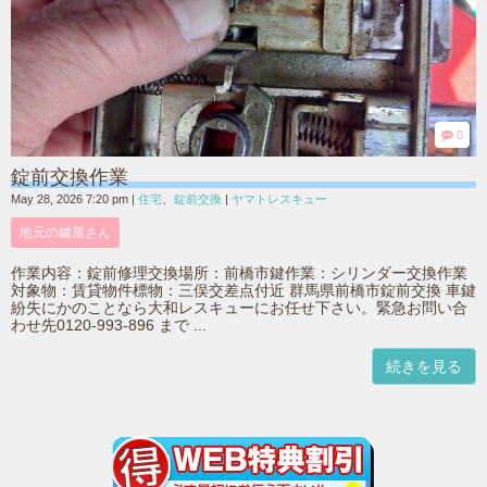
0
錠前交換作業
May 28, 2026 7:20 pm
|
住宅
、
錠前交換
|
ヤマトレスキュー
地元の鍵屋さん
作業内容：錠前修理交換場所：前橋市鍵作業：シリンダー交換作業
対象物：賃貸物件標物：三俣交差点付近 群馬県前橋市錠前交換 車鍵
紛失にかのことなら大和レスキューにお任せ下さい。緊急お問い合
わせ先0120-993-896 まで ...
続きを見る