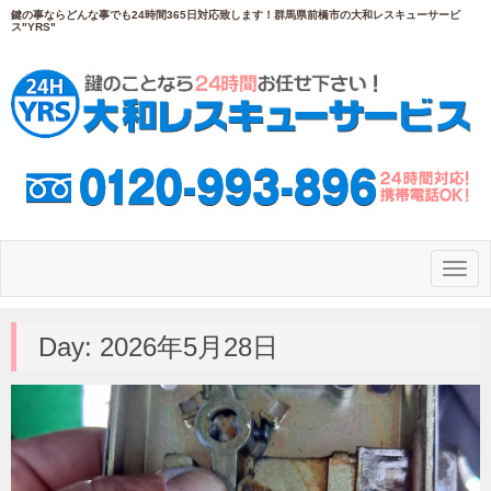
鍵の事ならどんな事でも24時間365日対応致します！群馬県前橋市の大和レスキューサービ
ス"YRS"
N
a
v
i
g
Day:
2026年5月28日
a
t
i
o
n