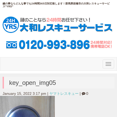
鍵の事ならどんな事でも24時間365日対応致します！群馬県前橋市の大和レスキューサービ
ス"YRS"
N
a
v
i
g
key_open_img05
a
t
i
January 15, 2022 3:17 pm
|
ヤマトレスキュー
|
0
o
n