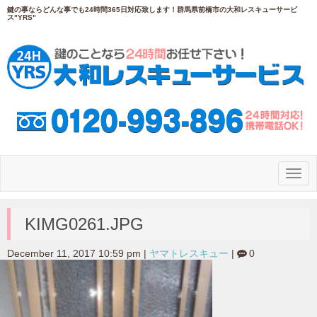
鍵の事ならどんな事でも24時間365日対応致します！群馬県前橋市の大和レスキューサービ
ス"YRS"
N
a
v
i
g
KIMG0261.JPG
a
t
i
December 11, 2017 10:59 pm
|
ヤマトレスキュー
|
0
o
n