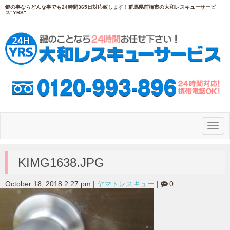
鍵の事ならどんな事でも24時間365日対応致します！群馬県前橋市の大和レスキューサービ
ス"YRS"
N
a
v
i
g
KIMG1638.JPG
a
t
i
October 18, 2018 2:27 pm
|
ヤマトレスキュー
|
0
o
n