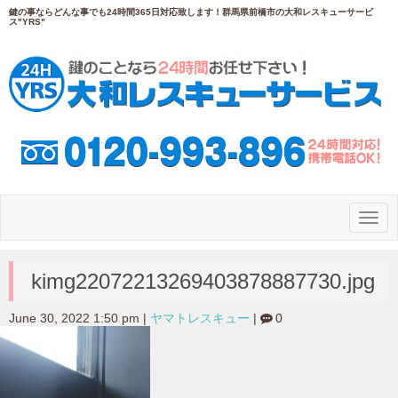
鍵の事ならどんな事でも24時間365日対応致します！群馬県前橋市の大和レスキューサービ
ス"YRS"
N
a
v
i
g
kimg22072213269403878887730.jpg
a
t
i
June 30, 2022 1:50 pm
|
ヤマトレスキュー
|
0
o
n