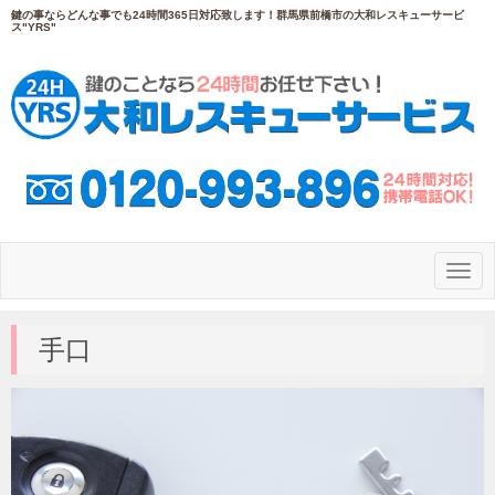
鍵の事ならどんな事でも24時間365日対応致します！群馬県前橋市の大和レスキューサービ
ス"YRS"
N
a
v
i
g
手口
a
t
i
o
n