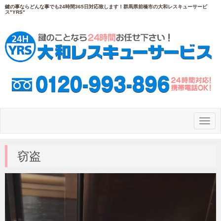
鍵の事ならどんな事でも24時間365日対応致します！群馬県前橋市の大和レスキューサービ
ス"YRS"
N
a
v
i
g
窃盗
a
t
i
o
n