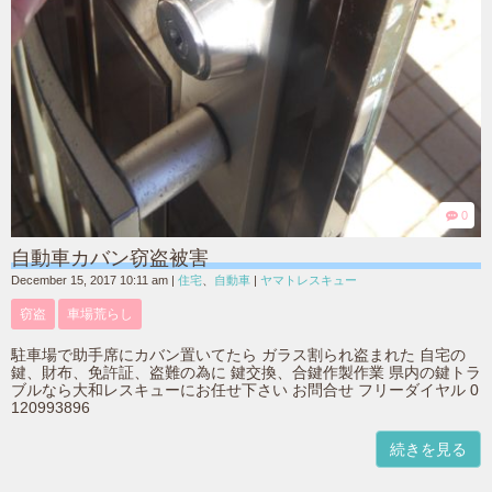
0
自動車カバン窃盗被害
December 15, 2017 10:11 am
|
住宅
、
自動車
|
ヤマトレスキュー
窃盗
車場荒らし
駐車場で助手席にカバン置いてたら ガラス割られ盗まれた 自宅の
鍵、財布、免許証、盗難の為に 鍵交換、合鍵作製作業 県内の鍵トラ
ブルなら大和レスキューにお任せ下さい お問合せ フリーダイヤル 0
120993896
続きを見る