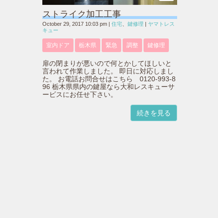
ストライク加工工事
October 29, 2017 10:03 pm
|
住宅
、
鍵修理
|
ヤマトレス
キュー
室内ドア
栃木県
緊急
調整
鍵修理
扉の閉まりが悪いので何とかしてほしいと
言われて作業しました。 即日に対応しまし
た。 お電話お問合せはこちら 0120-993-8
96 栃木県県内の鍵屋なら大和レスキューサ
ービスにお任せ下さい。
続きを見る