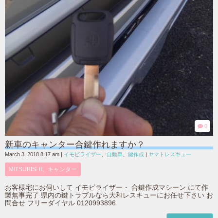
0
新車のキャンター合鍵作れますか？
March 3, 2018 8:17 am
|
イモビライザー
、
自動車
、
鍵作成
|
ヤマトレスキュー
MITSUBISHI、キャンター
お客様宅にお伺いして イモビライザー・ 合鍵作成マシーン にて作
製無事完了 県内の鍵トラブルなら大和レスキューにお任せ下さい お
問合せ フリーダイヤル 0120993896