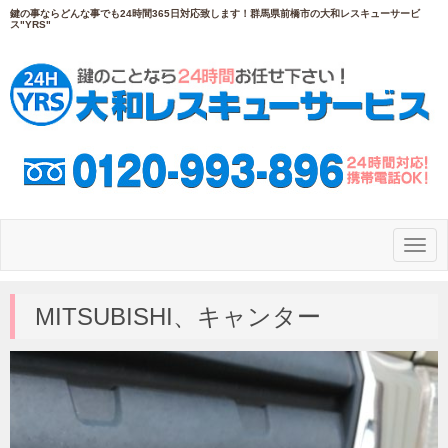
鍵の事ならどんな事でも24時間365日対応致します！群馬県前橋市の大和レスキューサービ
ス"YRS"
N
a
v
i
g
MITSUBISHI、キャンター
a
t
i
o
n