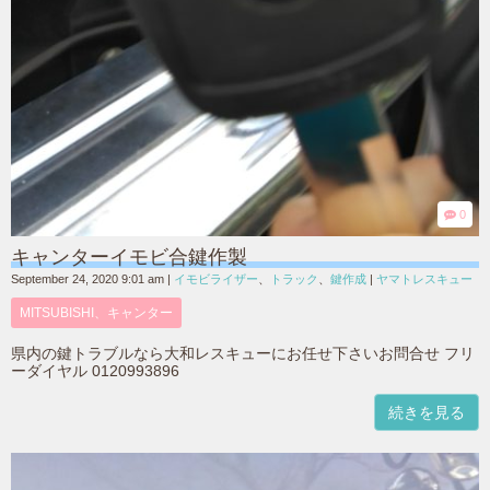
0
キャンターイモビ合鍵作製
September 24, 2020 9:01 am
|
イモビライザー
、
トラック
、
鍵作成
|
ヤマトレスキュー
MITSUBISHI、キャンター
県内の鍵トラブルなら大和レスキューにお任せ下さいお問合せ フリ
ーダイヤル 0120993896
続きを見る