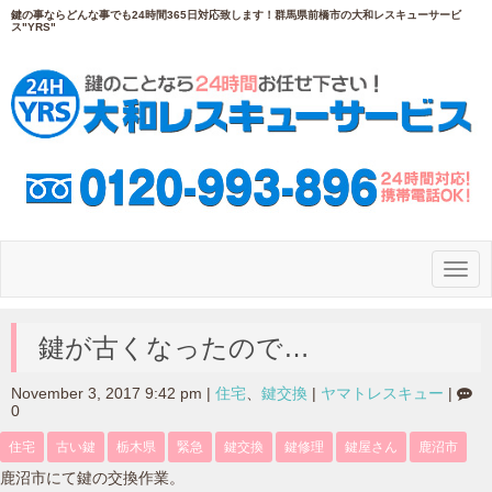
鍵の事ならどんな事でも24時間365日対応致します！群馬県前橋市の大和レスキューサービ
ス"YRS"
N
a
v
i
g
鍵が古くなったので…
a
t
i
November 3, 2017 9:42 pm
|
住宅
、
鍵交換
|
ヤマトレスキュー
|
o
0
n
住宅
古い鍵
栃木県
緊急
鍵交換
鍵修理
鍵屋さん
鹿沼市
鹿沼市にて鍵の交換作業。