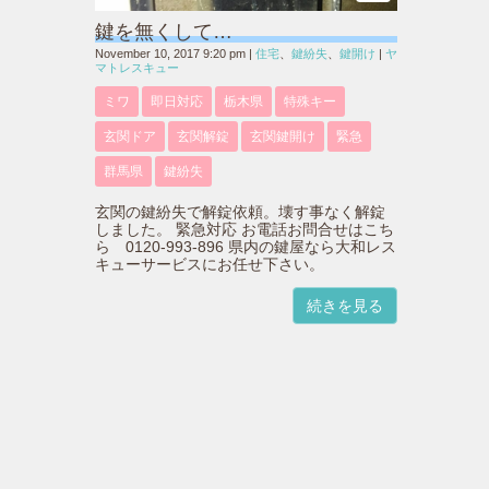
鍵を無くして…
November 10, 2017 9:20 pm
|
住宅
、
鍵紛失
、
鍵開け
|
ヤ
マトレスキュー
ミワ
即日対応
栃木県
特殊キー
玄関ドア
玄関解錠
玄関鍵開け
緊急
群馬県
鍵紛失
玄関の鍵紛失で解錠依頼。壊す事なく解錠
しました。 緊急対応 お電話お問合せはこち
ら 0120-993-896 県内の鍵屋なら大和レス
キューサービスにお任せ下さい。
続きを見る