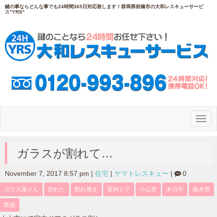
鍵の事ならどんな事でも24時間365日対応致します！群馬県前橋市の大和レスキューサービ
ス"YRS"
N
a
v
i
g
ガラスが割れて…
a
t
i
November 7, 2017 8:57 pm
|
住宅
|
ヤマトレスキュー
|
0
o
n
ガラス屋さん
割れた
割れ替え
室内ドア
小山市
本日中
栃木県
緊急