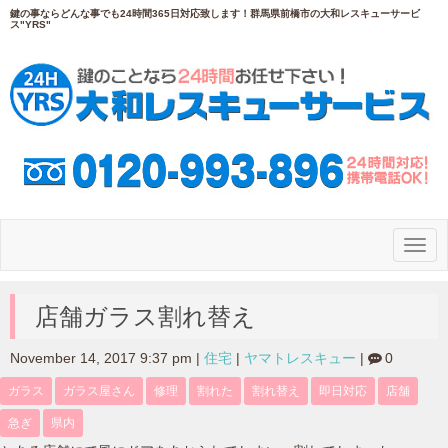
鍵の事ならどんな事でも24時間365日対応致します！群馬県前橋市の大和レスキューサービ
ス"YRS"
N
a
v
i
g
店舗ガラス割れ替え
a
t
i
November 14, 2017 9:37 pm
|
住宅
|
ヤマトレスキュー
|
0
o
n
ガラス
ガラス屋さん
修理
割れた
割れ替え
即日対応
店舗
急ぎ
県内