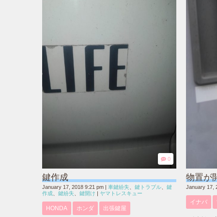
0
鍵作成
物置が
January 17, 2018 9:21 pm
|
車鍵紛失
、
鍵トラブル
、
鍵
January 17, 
作成
、
鍵紛失
、
鍵開け
|
ヤマトレスキュー
イナバ
HONDA
ホンダ
出張鍵屋