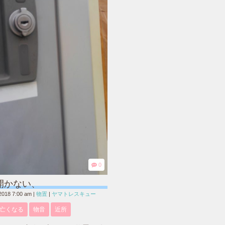
0
開かない、
2018 7:00 am
|
物置
|
ヤマトレスキュー
亡くなる
物音
近所