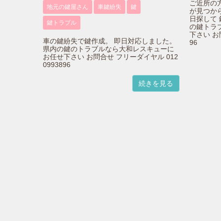
ご近所の
地元の鍵屋さん
車鍵紛失
鍵
が見つか
日探して
鍵トラブル
の鍵トラ
下さい お
車の鍵紛失で鍵作成。 即日対応しました。
96
県内の鍵のトラブルなら大和レスキューに
お任せ下さい お問合せ フリーダイヤル 012
0993896
続きを見る