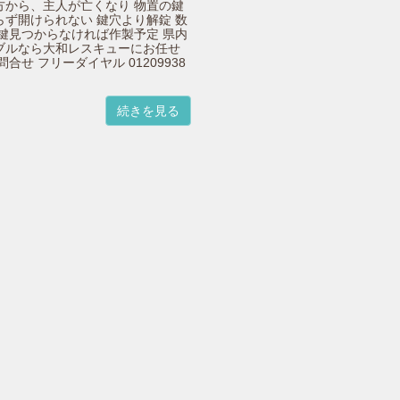
方から、主人が亡くなり 物置の鍵
らず開けられない 鍵穴より解錠 数
 鍵見つからなければ作製予定 県内
ブルなら大和レスキューにお任せ
問合せ フリーダイヤル 01209938
続きを見る