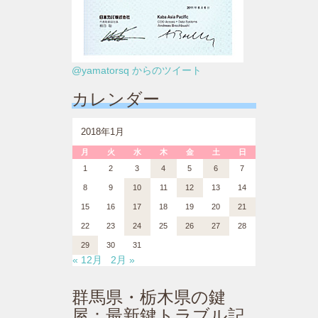
@yamatorsq からのツイート
カレンダー
2018年1月
月
火
水
木
金
土
日
1
2
3
4
5
6
7
8
9
10
11
12
13
14
15
16
17
18
19
20
21
22
23
24
25
26
27
28
29
30
31
« 12月
2月 »
群馬県・栃木県の鍵
屋：最新鍵トラブル記