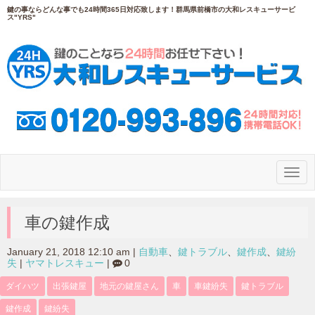
鍵の事ならどんな事でも24時間365日対応致します！群馬県前橋市の大和レスキューサービ
ス"YRS"
N
a
v
i
g
車の鍵作成
a
t
i
January 21, 2018 12:10 am
|
自動車
、
鍵トラブル
、
鍵作成
、
鍵紛
o
失
|
ヤマトレスキュー
|
0
n
ダイハツ
出張鍵屋
地元の鍵屋さん
車
車鍵紛失
鍵トラブル
鍵作成
鍵紛失