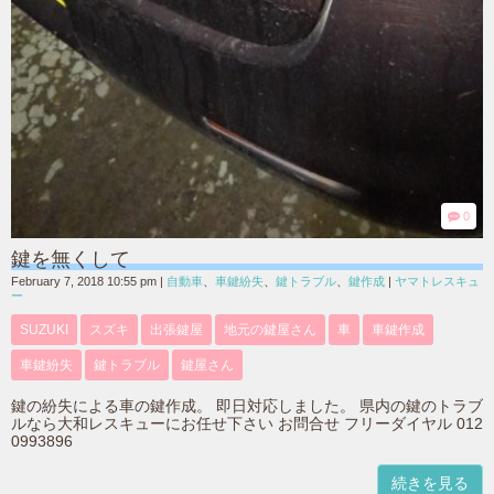
0
鍵を無くして
February 7, 2018 10:55 pm
|
自動車
、
車鍵紛失
、
鍵トラブル
、
鍵作成
|
ヤマトレスキュ
ー
SUZUKI
スズキ
出張鍵屋
地元の鍵屋さん
車
車鍵作成
車鍵紛失
鍵トラブル
鍵屋さん
鍵の紛失による車の鍵作成。 即日対応しました。 県内の鍵のトラブ
ルなら大和レスキューにお任せ下さい お問合せ フリーダイヤル 012
0993896
続きを見る