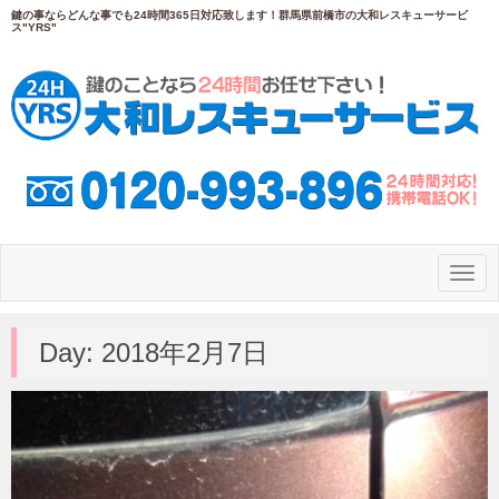
鍵の事ならどんな事でも24時間365日対応致します！群馬県前橋市の大和レスキューサービ
ス"YRS"
N
a
v
i
g
Day:
2018年2月7日
a
t
i
o
n