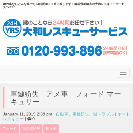
鍵の事ならどんな事でも24時間365日対応致します！群馬県前橋市の大和レスキューサービ
ス"YRS"
N
a
v
i
g
車鍵紛失 アメ車 フォード マー
a
キュリー
t
i
o
January 11, 2019 2:38 pm
|
自動車
、
車鍵紛失
、
鍵トラブル
|
ヤマト
n
レスキュー
|
0
フォード
車の鍵紛失
輸入車